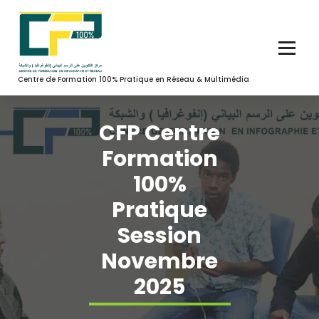
Aller
au
contenu
Centre de Formation 100% Pratique en Réseau & Multimédia
CFP Centre
Formation
100%
Pratique
Session
Novembre
2025